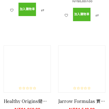
NT$8,887.00
加入購物車
加入購物車
Healthy Origins健康的起源GSH 還原型穀胱甘肽 60顆 醫藥級食品,有益美白皮膚,保護肝臟
Jarrow Formulas 賈羅-多菲勒斯 益生菌 + 益生元 34 億 CFU 200 粒素食膠囊