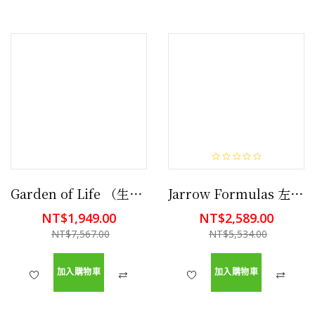
Garden of Life （生命花園）女性益生菌，60 粒素食膠囊 有益消化,有益免疫系統
Jarrow Formulas 左旋麩醯胺酸/顧他命/速養療/L-Glutamine 1000g (素食) 營養補充品
NT$1,949.00
NT$2,589.00
NT$7,567.00
NT$5,534.00
加入購物車
加入購物車