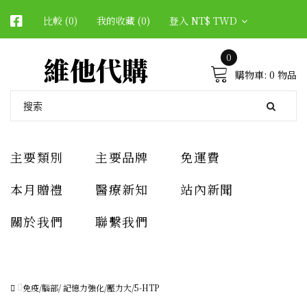
比較 (0)
我的收藏 (0)
登入
NT$ TWD
維他代購
0
購物車:
0 物品
主要類別
主要品牌
免運費
本月贈禮
醫療新知
站內新聞
關於我們
聯繫我們
免疫/腦部/ 記憶力強化/壓力大/5-HTP