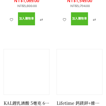
NT$1,069.00
NT$1,549.00
NT$5,800.00
NT$5,794.00
加入購物車
加入購物車
KAL鋰乳清酸 5毫克 60 顆素食膠囊 有益大腦,保護腦細胞膜
Lifetime 鈣鎂鋅+維生素D 支持骨骼,肌肉和免疫健康 90粒軟膠囊