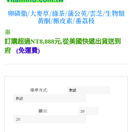
卵磷脂/大麥草/綠茶/蒲公英/雲芝/生物類
黃酮/槲皮素/番荔枝
※
訂購超過NT8,888元,從美國快遞出貨送到
府
(免運費)
排序方式:
默認
顯示:
20