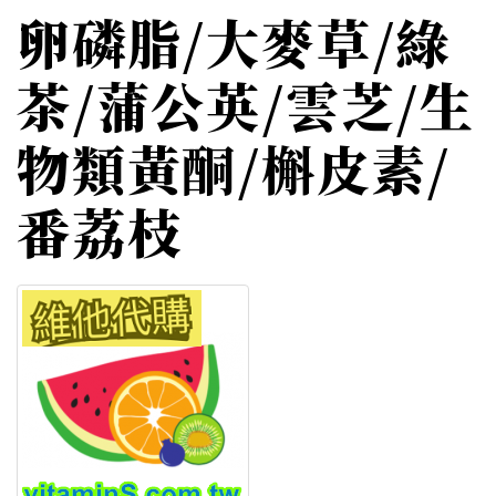
卵磷脂/大麥草/綠
茶/蒲公英/雲芝/生
物類黃酮/槲皮素/
番荔枝