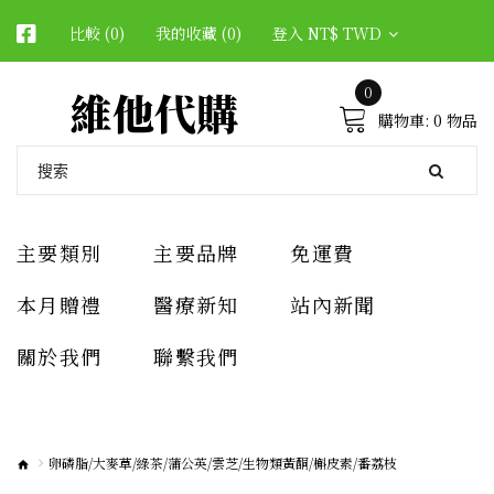
比較 (0)
我的收藏 (0)
登入
NT$ TWD
維他代購
0
購物車:
0 物品
主要類別
主要品牌
免運費
本月贈禮
醫療新知
站內新聞
關於我們
聯繫我們
卵磷脂/大麥草/綠茶/蒲公英/雲芝/生物類黃酮/槲皮素/番荔枝