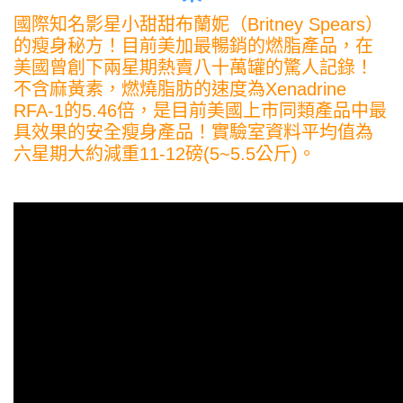
國際知名影星小甜甜布蘭妮（Britney Spears）
的瘦身秘方！目前美加最暢銷的燃脂產品，在
美國曾創下兩星期熱賣八十萬罐的驚人記錄！
不含麻黃素，燃燒脂肪的速度為Xenadrine
RFA-1的5.46倍，是目前美國上市同類產品中最
具效果的安全瘦身產品！實驗室資料平均值為
六星期大約減重11-12磅(5~5.5公斤)。