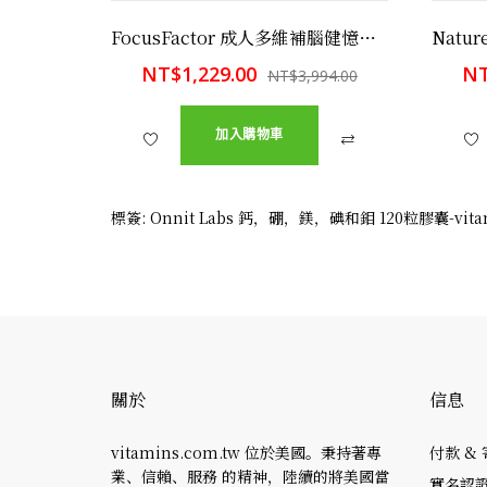
FocusFactor 成人多維補腦健憶營養片 150顆 增強記憶 提高注意力
NT$1,229.00
NT
NT$3,994.00
加入購物車
標簽:
Onnit Labs 鈣，硼，鎂，碘和鉬 120粒膠囊-vit
關於
信息
vitamins.com.tw 位於美國。秉持著專
付款 &
業、信賴、服務 的精神，陸續的將美國當
實名認證