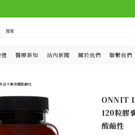
贈禮
醫療新知
站內新聞
關於我們
聯繫我們
謝,有益平衡身體酸鹼性
ONNIT
120粒膠
酸鹼性