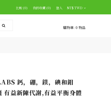
比較 (0)
我的收藏 (0)
登入
NT$ TWD
購物車:
0 物品
 LABS 鈣，硼，鎂，碘和鉬
囊 有益新陳代謝,有益平衡身體