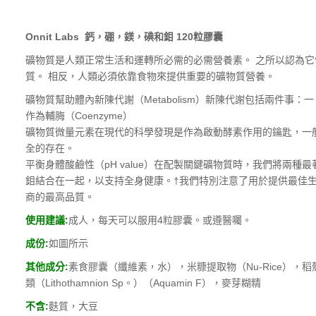
Onnit Labs 鈣，硼，鎂，碘和鉬 120粒膠囊
礦物質是人類正常生活和運轉所必需的必需營養素。 之所以認為
質。 相反，人類必須依靠食物來提供重要的礦物質營養。
礦物質幫助體內新陳代謝（Metabolism）新陳代謝包括兩件事：
作為輔脢（Coenzyme）
礦物質微量元素在現代的科學發現是作為啟動酵素作用的鑰匙，一
全的存在。
平衡身體酸鹼性（pH value）
在配製關鍵礦物質時，我們將兩種最
鉬結合在一起，以支持全身健康。†我們特別注意了用於提供最佳生
商的最高品質。
使用建議
:
成人，
每
天可以服用4
粒
膠囊。
或遵醫囑。
成份:
如圖所示
其
他成分:
素食膠囊（纖維素，水），米糠提取物（Nu-Rice），稻
類（Lithothamnion Sp。）（Aquamin F），麥芽糊精
不
含:
麩質，大豆