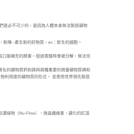
它們是必不可少的，是因為人體本身無法製造礦物
一、新陳--產生新的好物質，ex：新生的細胞。
般口服補充的酵素，經過胃酸時會被分解，無法完
著名的礦物質鈣和鎂與兩種重要的微量礦物質碘和
物利用度的礦物質的形式。 並使用世界領先製造
殼濃縮物（Nu-Flow），微晶纖維素，礦化的紅藻