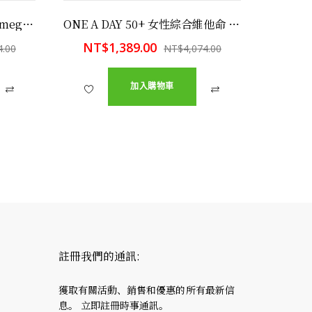
Nature Made 萊萃美三效 Omega 亞麻子油+紅花油+橄欖油 (三效 Omega ), 180 顆 有益膽固醇,有益三酸甘油脂
ONE A DAY 50+ 女性綜合維他命 (50歲以上) 300顆
NT$1,389.00
NT$
4.00
NT$4,074.00
加入購物車
註冊我們的通訊:
獲取有關活動、銷售和優惠的所有最新信
息。 立即註冊時事通訊。